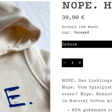
NOPE. H
39,90
€
Enthält 19% MwSt.
zzgl.
Versand
NOPE.
-
+
Hoodie
Natural
Menge
NOPE. Das Liebling
Nope. Vom Spielpla
essen? Nope. Kenns
in Natural Cotton m
85% gekämmte r