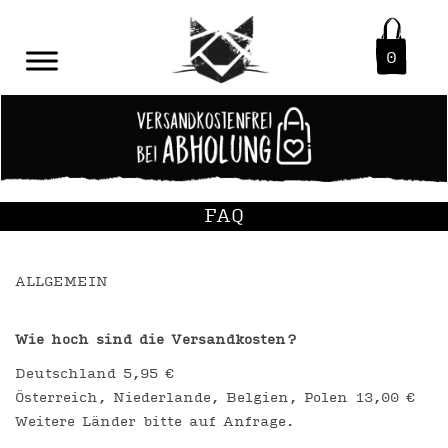
0
FAQ
ALLGEMEIN
Wie hoch sind die Versandkosten?
Deutschland 5,95 €
Österreich, Niederlande, Belgien, Polen 13,00 €
Weitere Länder bitte auf Anfrage.