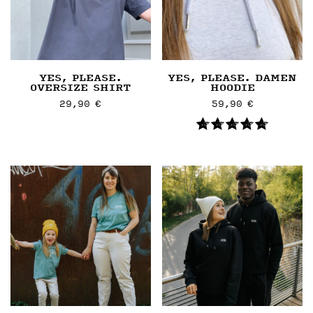
YES, PLEASE.
YES, PLEASE. DAMEN
OVERSIZE SHIRT
HOODIE
29,90
€
59,90
€
Dieses
Dieses
Artikel
Artikel
weist
weist
mehrere
mehrere
Varianten
Varianten
auf.
auf.
Die
Die
Optionen
Optionen
können
können
auf
auf
der
der
Artikelseite
Artikelseite