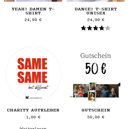
der
der
YEAH! DAMEN T-
DANCE! T-SHIRT
Artikelseite
Artikelseite
SHIRT
UNISEX
gewählt
gewählt
24,90
€
24,90
€
werden
werden
Dieses
Dieses
Artikel
Artikel
weist
weist
mehrere
mehrere
Varianten
Varianten
auf.
auf.
Die
Die
Optionen
Optionen
können
können
auf
auf
der
der
Artikelseite
Artikelseite
CHARITY AUFKLEBER
GUTSCHEIN
gewählt
gewählt
1,00
€
50,00
€
werden
werden