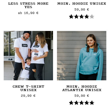
LESS STRESS MORE
MOIN. HOODIE UNISEX
gewählt
gewählt
YES
59,90
€
werden
werden
ab
16,90
€
Dieses
Dieses
Artikel
Artikel
weist
weist
mehrere
mehrere
Varianten
Varianten
auf.
auf.
Die
Die
Optionen
Optionen
können
können
auf
auf
der
der
Artikelseite
Artikelseite
CREW T-SHIRT
MOIN. HOODIE
gewählt
UNISEX
ATLANTIK UNISEX
gewählt
werden
29,90
€
59,90
€
werden
Dieses
Dieses
Artikel
Artikel