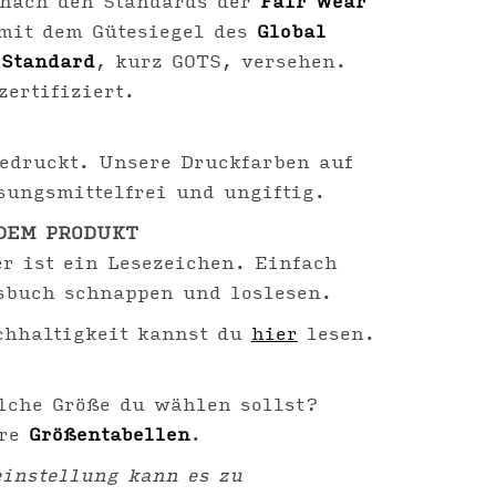
 nach den Standards der
Fair Wear
mit dem Gütesiegel des
Global
 Standard
, kurz GOTS, versehen.
zertifiziert.
edruckt. Unsere Druckfarben auf
sungsmittelfrei und ungiftig.
DEM PRODUKT
r ist ein Lesezeichen. Einfach
sbuch schnappen und loslesen.
hhaltigkeit kannst du
hier
lesen.
lche Größe du wählen sollst?
ere
Größentabellen
.
instellung kann es zu