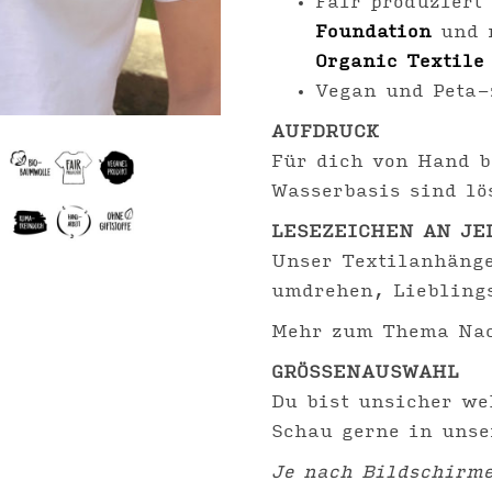
Fair produziert
Foundation
und 
Organic Textile
Vegan und Peta-
AUFDRUCK
Für dich von Hand b
Wasserbasis sind lö
LESEZEICHEN AN JE
Unser Textilanhänge
umdrehen, Liebling
Mehr zum Thema Nac
GRÖSSENAUSWAHL
Du bist unsicher we
Schau gerne in uns
Je nach Bildschirme