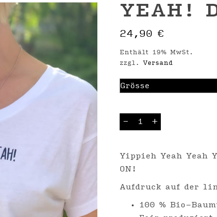
YEAH! D
24,90
€
Enthält 19% MwSt.
zzgl.
Versand
YEAH!
-
+
Damen
T-
Shirt
Menge
Yippieh Yeah Yeah 
ON!
Aufdruck auf der li
100 % Bio-Baum