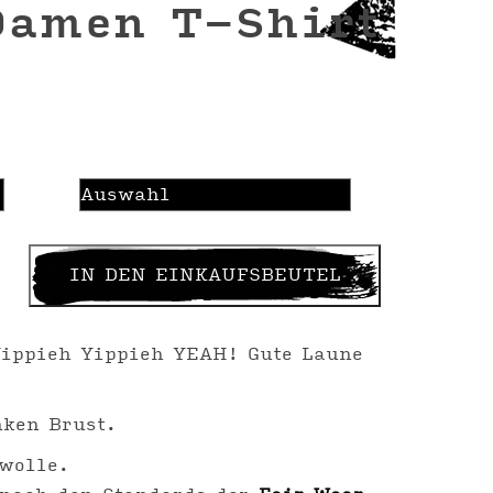
amen T-Shirt
IN DEN EINKAUFSBEUTEL
Yippieh Yippieh YEAH! Gute Laune
nken Brust.
wolle.