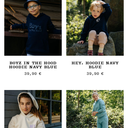
BOYZ IN THE HOOD
HEY. HOODIE NAVY
HOODIE NAVY BLUE
BLUE
39,90
€
39,90
€
Dieses
Dieses
Artikel
Artikel
weist
weist
mehrere
mehrere
Varianten
Varianten
auf.
auf.
Die
Die