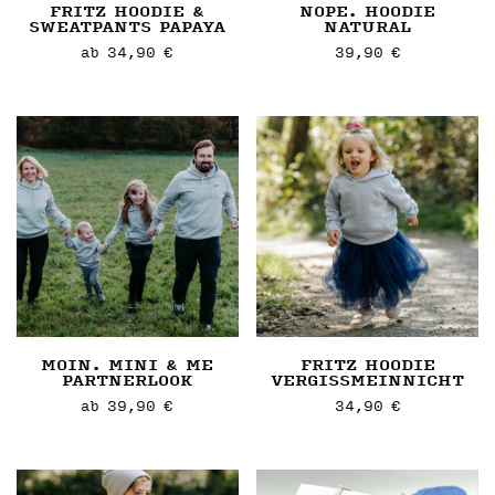
FRITZ HOODIE &
NOPE. HOODIE
gewählt
werden
SWEATPANTS PAPAYA
NATURAL
werden
ab
34,90
€
39,90
€
Dieses
Dieses
Artikel
Artikel
weist
weist
mehrere
mehrere
Varianten
Varianten
auf.
auf.
Die
Die
Optionen
Optionen
können
können
auf
auf
der
der
MOIN. MINI & ME
FRITZ HOODIE
Artikelseite
Artikelseite
PARTNERLOOK
VERGISSMEINNICHT
gewählt
gewählt
ab
39,90
€
34,90
€
werden
werden
Dieses
Dieses
Artikel
Artikel
weist
weist