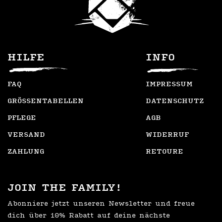
Optionen
auf
können
der
auf
Artikelseite
der
gewählt
Artikelseite
HILFE
INFO
werden
gewählt
werden
FAQ
IMPRESSUM
GRÖSSENTABELLEN
DATENSCHUTZ
PFLEGE
AGB
VERSAND
WIDERRUF
ZAHLUNG
RETOURE
JOIN THE FAMILY!
Abonniere jetzt unseren Newsletter und freue
dich über 10% Rabatt auf deine nächste