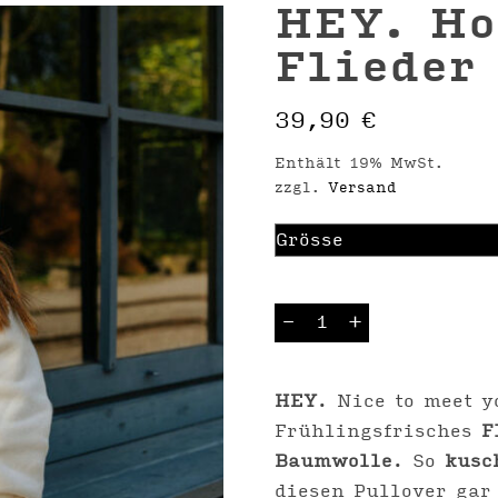
HEY. Ho
Flieder
39,90
€
Enthält 19% MwSt.
zzgl.
Versand
HEY.
-
+
Hoodie
Natural
Flieder
Menge
HEY
. Nice to meet y
Frühlingsfrisches
F
Baumwolle
. So
kusc
diesen Pullover gar