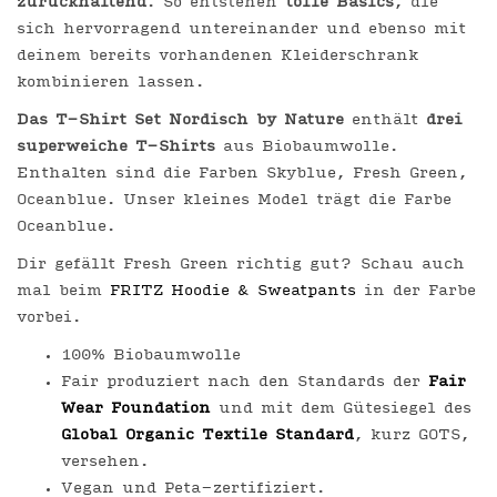
zurückhaltend
. So entstehen
tolle Basics
, die
sich hervorragend untereinander und ebenso mit
deinem bereits vorhandenen Kleiderschrank
kombinieren lassen.
Das T-Shirt Set Nordisch by Nature
enthält
drei
superweiche T-Shirts
aus Biobaumwolle.
IN DEN EINKAU
Enthalten sind die Farben Skyblue, Fresh Green,
Oceanblue. Unser kleines Model trägt die Farbe
Oceanblue.
Dir gefällt Fresh Green richtig gut? Schau auch
mal beim
FRITZ Hoodie & Sweatpants
in der Farbe
vorbei.
100% Biobaumwolle
Fair produziert nach den Standards der
Fair
Wear Foundation
und mit dem Gütesiegel des
Global Organic Textile Standard
, kurz GOTS,
versehen.
Vegan und Peta-zertifiziert.