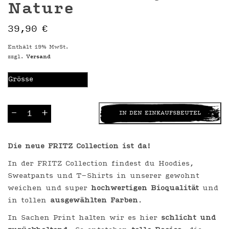
Nature
39,90
€
Enthält 19% MwSt.
zzgl.
Versand
FRITZ
-
+
T-
Shirt
3er
Set
Nordisch
Die neue FRITZ Collection ist da!
by
Nature
Menge
In der FRITZ Collection findest du Hoodies,
Sweatpants und T-Shirts in unserer gewohnt
weichen und super
hochwertigen Bioqualität
und
in tollen
ausgewählten Farben
.
In Sachen Print halten wir es hier
schlicht und