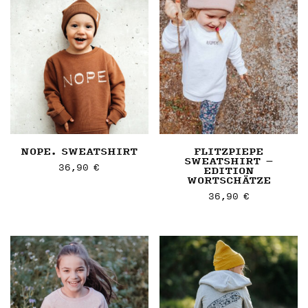
NOPE. SWEATSHIRT
FLITZPIEPE
SWEATSHIRT –
36,90
€
EDITION
WORTSCHÄTZE
Dieses
36,90
€
Artikel
Dieses
weist
Artikel
mehrere
weist
Varianten
mehrere
auf.
Varianten
Die
auf.
Optionen