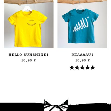
HELLO SUNSHINE!
MIAAAAU!
16,90
€
16,90
€
Dieses
Dieses
Artikel
Artikel
weist
weist
mehrere
mehrere
Varianten
Varianten
auf.
auf.
Die
Die
Optionen
Optionen