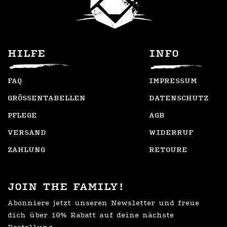
können
können
auf
auf
der
der
Artikelseite
Artikelseite
HILFE
INFO
gewählt
gewählt
werden
werden
FAQ
IMPRESSUM
GRÖSSENTABELLEN
DATENSCHUTZ
PFLEGE
AGB
VERSAND
WIDERRUF
ZAHLUNG
RETOURE
JOIN THE FAMILY!
Abonniere jetzt unseren Newsletter und freue
dich über 10% Rabatt auf deine nächste