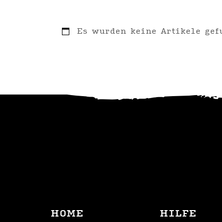
Es wurden keine Artikele gef
HOME
HILFE